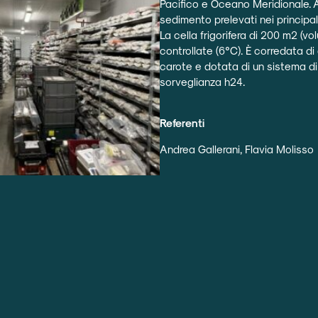
Pacifico e Oceano Meridionale. A
sedimento prelevati nei principali 
La cella frigorifera di 200 m2 (v
controllate (6°C). È corredata di
carote e dotata di un sistema d
sorveglianza h24.
Referenti
Andrea Gallerani, Flavia Molisso