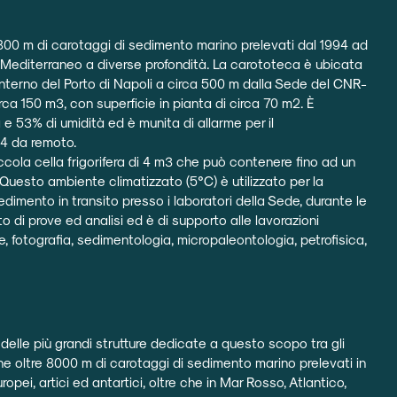
800 m di carotaggi di sedimento marino prelevati dal 1994 ad
 Mediterraneo a diverse profondità. La carototeca è ubicata
ll’interno del Porto di Napoli a circa 500 m dalla Sede del CNR-
a 150 m3, con superficie in pianta di circa 70 m2. È
 53% di umidità ed è munita di allarme per il
4 da remoto.
cola cella frigorifera di 4 m3 che può contenere fino ad un
Questo ambiente climatizzato (5°C) è utilizzato per la
dimento in transito presso i laboratori della Sede, durante le
o di prove ed analisi ed è di supporto alle lavorazioni
e, fotografia, sedimentologia, micropaleontologia, petrofisica,
elle più grandi strutture dedicate a questo scopo tra gli
iene oltre 8000 m di carotaggi di sedimento marino prelevati in
europei, artici ed antartici, oltre che in Mar Rosso, Atlantico,