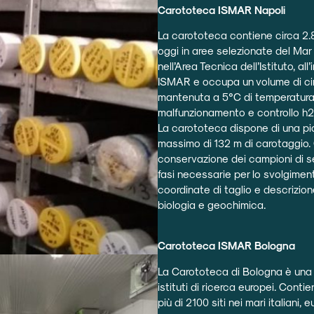
Carototeca ISMAR Napoli
La carototeca contiene circa 2.
oggi in aree selezionate del Mar
nell’Area Tecnica dell’Istituto, a
ISMAR e occupa un volume di circ
mantenuta a 5°C di temperatura e
malfunzionamento e controllo h2
La carototeca dispone di una pic
massimo di 132 m di carotaggio. 
conservazione dei campioni di se
fasi necessarie per lo svolgiment
coordinate di taglio e descrizion
biologia e geochimica.
Carototeca ISMAR Bologna
La Carototeca di Bologna è una d
istituti di ricerca europei. Cont
più di 2100 siti nei mari italiani, 