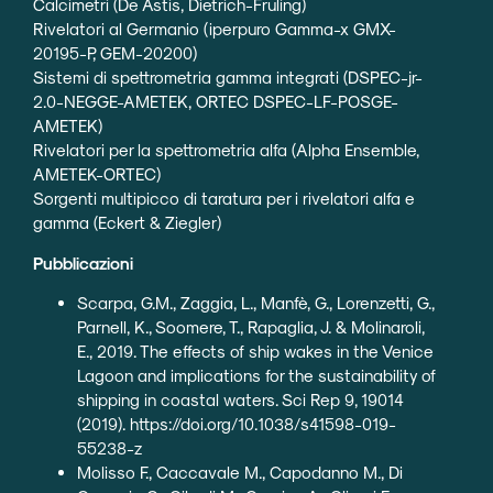
Calcimetri (De Astis, Dietrich-Fruling)
Rivelatori al Germanio (iperpuro Gamma-x GMX-
20195-P, GEM-20200)
Sistemi di spettrometria gamma integrati (DSPEC-jr-
2.0-NEGGE-AMETEK, ORTEC DSPEC-LF-POSGE-
AMETEK)
Rivelatori per la spettrometria alfa (Alpha Ensemble,
AMETEK-ORTEC)
Sorgenti multipicco di taratura per i rivelatori alfa e
gamma (Eckert & Ziegler)
Pubblicazioni
Scarpa, G.M., Zaggia, L., Manfè, G., Lorenzetti, G.,
Parnell, K., Soomere, T., Rapaglia, J. & Molinaroli,
E., 2019. The effects of ship wakes in the Venice
Lagoon and implications for the sustainability of
shipping in coastal waters. Sci Rep 9, 19014
(2019).
https://doi.org/10.1038/s41598-019-
55238-z
Molisso F., Caccavale M., Capodanno M., Di