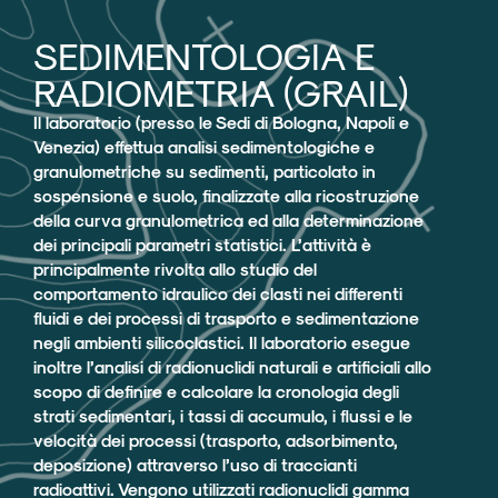
SEDIMENTOLOGIA E
RADIOMETRIA (GRAIL)​
Il laboratorio (presso le Sedi di Bologna, Napoli e
Venezia) effettua analisi sedimentologiche e
granulometriche su sedimenti, particolato in
sospensione e suolo, finalizzate alla ricostruzione
della curva granulometrica ed alla determinazione
dei principali parametri statistici. L’attività è
principalmente rivolta allo studio del
comportamento idraulico dei clasti nei differenti
fluidi e dei processi di trasporto e sedimentazione
negli ambienti silicoclastici. Il laboratorio esegue
inoltre l’analisi di radionuclidi naturali e artificiali allo
scopo di definire e calcolare la cronologia degli
strati sedimentari, i tassi di accumulo, i flussi e le
velocità dei processi (trasporto, adsorbimento,
deposizione) attraverso l’uso di traccianti
radioattivi. Vengono utilizzati radionuclidi gamma