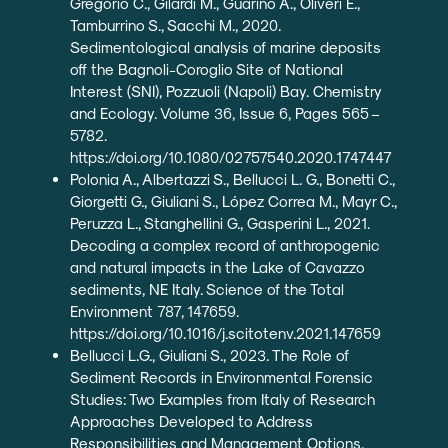
Gregorio C., Gilardi M., Guarino A., Oliveri E.,
Tamburrino S., Sacchi M., 2020.
Sedimentological analysis of marine deposits
off the Bagnoli-Coroglio Site of National
Interest (SNI), Pozzuoli (Napoli) Bay. Chemistry
and Ecology. Volume 36, Issue 6, Pages 565 –
5782.
https://doi.org/10.1080/02757540.2020.1747447
Polonia A., Albertazzi S., Bellucci L. G., Bonetti C.,
Giorgetti G., Giuliani S., López Correa M., Mayr C.,
Peruzza L., Stanghellini G., Gasperini L., 2021.
Decoding a complex record of anthropogenic
and natural impacts in the Lake of Cavazzo
sediments, NE Italy. Science of the Total
Environment 787, 147659.
https://doi.org/10.1016/j.scitotenv.2021.147659
Bellucci L.G., Giuliani S., 2023. The Role of
Sediment Records in Environmental Forensic
Studies: Two Examples from Italy of Research
Approaches Developed to Address
Responsibilities and Management Options.