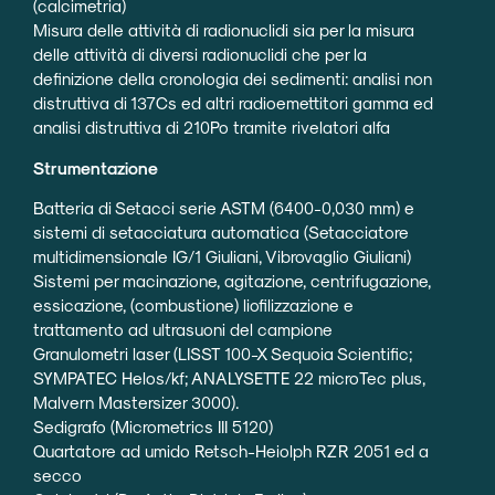
(calcimetria)
Misura delle attività di radionuclidi sia per la misura
delle attività di diversi radionuclidi che per la
definizione della cronologia dei sedimenti: analisi non
distruttiva di 137Cs ed altri radioemettitori gamma ed
analisi distruttiva di 210Po tramite rivelatori alfa
Strumentazione
Batteria di Setacci serie ASTM (6400-0,030 mm) e
sistemi di setacciatura automatica (Setacciatore
multidimensionale IG/1 Giuliani, Vibrovaglio Giuliani)
Sistemi per macinazione, agitazione, centrifugazione,
essicazione, (combustione) liofilizzazione e
trattamento ad ultrasuoni del campione
Granulometri laser (LISST 100-X Sequoia Scientific;
SYMPATEC Helos/kf; ANALYSETTE 22 microTec plus,
Malvern Mastersizer 3000).
Sedigrafo (Micrometrics III 5120)
Quartatore ad umido Retsch-Heiolph RZR 2051 ed a
secco