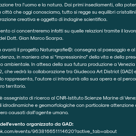
azione tra l’uomo e la natura. Dai primi insediamenti, alla pote
a città che oggi conosciamo, tutto si regge su equilibri cristalli
razione creativa e oggetto di indagine scientifica.
o ci concentreremo infatti su quelle relazioni tramite il lavoro
 del Dott. Gian Marco Scarpa.
 avanti il progetto Naturografie©: consegna al paesaggio e al
edenza, in maniera che si “impressionino” della vita e della pre
o ambientale. In attesa della sua futura produzione a Venezi
, che vedrà la collaborazione tra Giudecca Art District (GAD) e 
 rappresenta, l’autore ci introdurrà alla sua opera e al perc
ro territorio.
 assegnista di ricerca al CNR-Istituto Scienze Marine di Vene
li idrodinamiche e geomorfologiche con particolare attenzione a
iero causati dall’agente umano.
ink dell’evento organizzato da GAD:
ook.com/events/963816651114620?active_tab=about