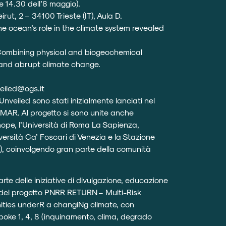
 14.30 dell’8 maggio).
rut, 2 – 34100 Trieste (IT), Aula D.
e ocean’s role in the climate system revealed
ombining physical and biogeochemical
tand abrupt climate change.
iled@ogs.it
nveiled sono stati inizialmente lanciati nel
MAR. Al progetto si sono unite anche
enope
, l’Università di Roma
La Sapienza
,
versità Ca’ Foscari
di Venezia e la Stazione
N
), coinvolgendo gran parte della comunità
 parte delle iniziative di divulgazione, educazione
 del progetto PNRR
RETURN
– Multi-Risk
nities underR a changiNg climate, con
Spoke 1, 4, 8 (inquinamento, clima, degrado