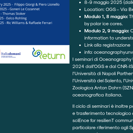
8-9 maggio 2025 (dalle
Location: OGS – Via Bei
Modulo 1, 8 maggio:
Th
by polar ice cores.
Modulo 2, 9 maggio:
C
information to unders
Link alla registrazione
info:
oceanographyunve
I seminari di Oceanography U
2024 dall’OGS e dal CNR-IS
l’
Università di Napoli Parth
l’
Università del Salento
, l’
Uni
Zoologica Anton Dohrn (
SZ
oceanografica italiana.
Il ciclo di seminari è inoltre
e trasferimento tecnologico
sciEnce for resilienT commu
particolare riferimento agli 