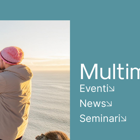
Multi
Eventi
News
Seminari