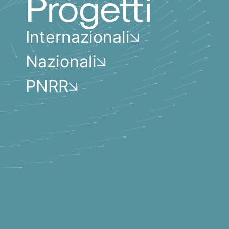
Progetti
Internazionali
Nazionali
PNRR