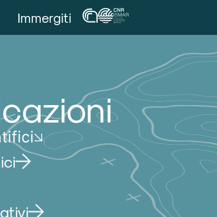
Immergiti
icazioni
tifici
ici
ativi