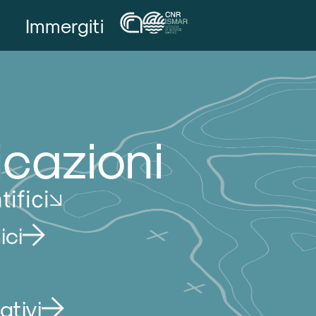
Immergiti
icazioni
tifici
ici
ativi