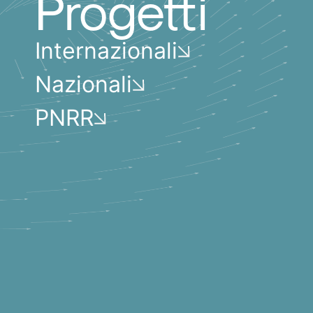
Progetti
Internazionali
Nazionali
PNRR