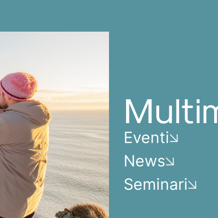
Multi
Eventi
News
Seminari