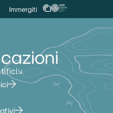
Immergiti
icazioni
tifici
ici
ativi