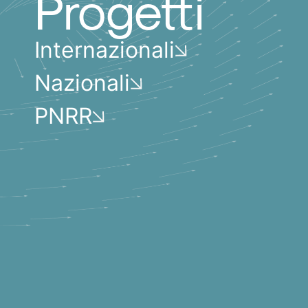
Progetti
Internazionali
Nazionali
PNRR