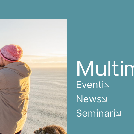
Multi
Eventi
News
Seminari