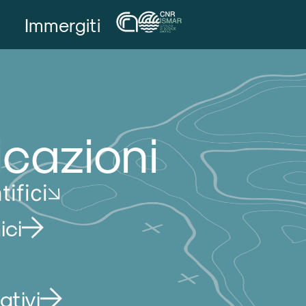
Immergiti
icazioni
tifici
ici
ativi