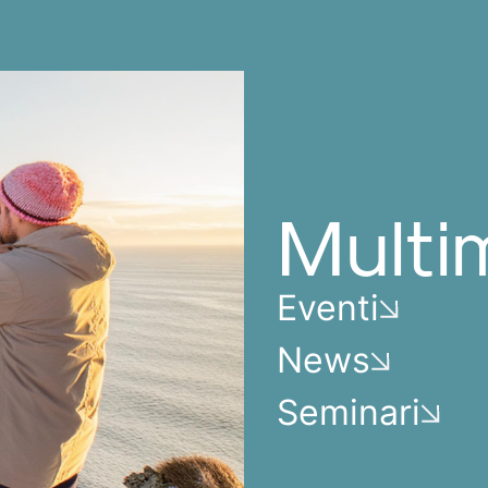
Multi
Eventi
News
Seminari