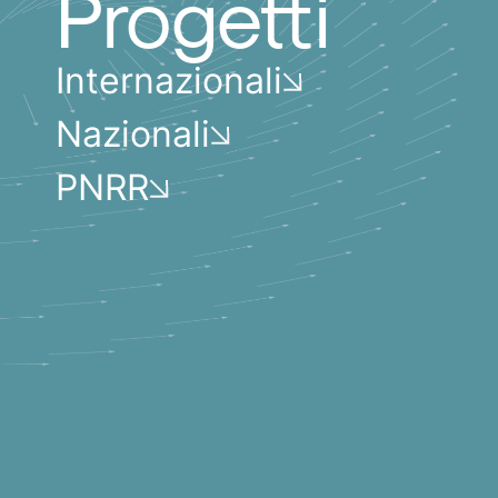
Progetti
Internazionali
Nazionali
PNRR