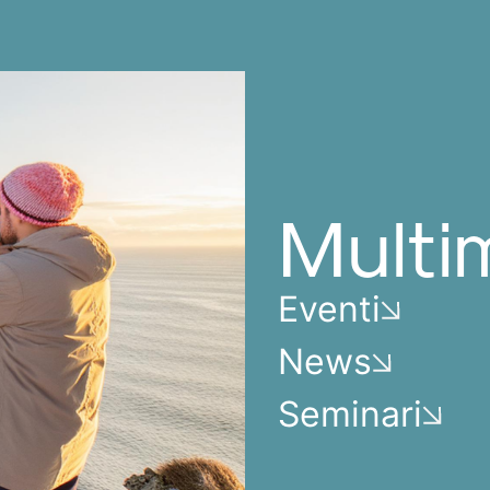
Multi
Eventi
News
Seminari