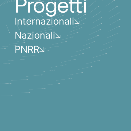
Progetti
Internazionali
Nazionali
PNRR