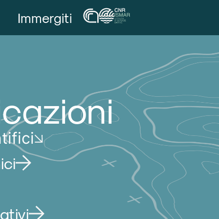
Immergiti
icazioni
tifici
ici
ativi