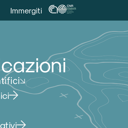
Immergiti
icazioni
tifici
ici
ativi