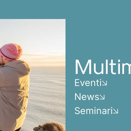
Multi
Eventi
News
Seminari