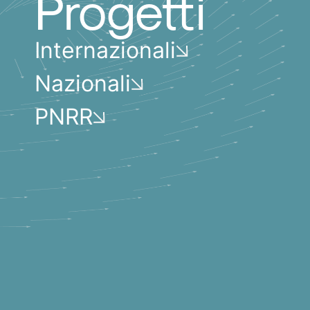
Progetti
Internazionali
Nazionali
PNRR