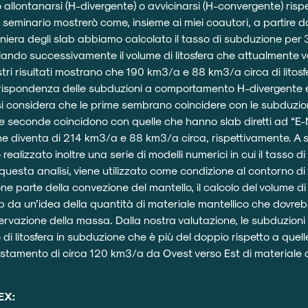
allontanarsi (H-divergente) o avvicinarsi (H-convergente) risp
o seminario mostrerò come, insieme ai miei coautori, a partire dal
niera degli slab abbiamo calcolato il tasso di subduzione per 
olando successivamente il volume di litosfera che attualmente 
stri risultati mostrano che 190 km3/a e 88 km3/a circa di lit
rrispondenza delle subduzioni a comportamento H-divergente 
si considera che le prime sembrano coincidere con le subduzi
 le seconde coincidono con quelle che hanno slab diretti ad “E-N
one diventa di 214 km3/a e 88 km3/a circa, rispettivamente. A
alizzato inoltre una serie di modelli numerici in cui il tasso d
uesta analisi, viene utilizzato come condizione al contorno di v
 parte della convezione del mantello, il calcolo del volume di li
ab da un’idea della quantità di materiale mantellico che dovre
nservazione della massa. Dalla nostra valutazione, le subduzioni
i litosfera in subduzione che è più del doppio rispetto a quell
tamento di circa 120 km3/a da Ovest verso Est di materiale al
EX: