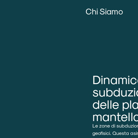
Chi Siamo
Dinamic
subduzio
delle pl
mantell
Le zone di subduzio
geofisici. Questa asi