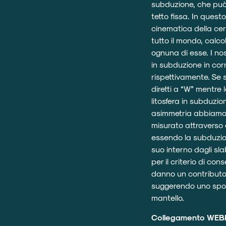
subduzione, che può 
tetto fissa. In quest
cinematica della cer
tutto il mondo, calc
ognuna di esse. I no
in subduzione in co
rispettivamente. Se 
diretti a “W” mentre
litosfera in subduzi
asimmetria abbiamo re
misurato attraverso q
essendo la subduzione
suo interno dagli sl
per il criterio di co
danno un contributo d
suggerendo uno spos
mantello.
Collegamento WEB