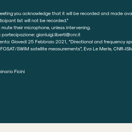
m
meeting you acknowledge that it will be recorded and made av
cipant list will not be recorded.”
mute their microphone, unless intervening.
la partecipazione:
gianluigi.liberti@cnr.it
to: Giovedi 25 Febbraio 2021, “Directional and frequency sp
FOSAT/SWIM satellite measurements”, Eva Le Merle, CNR-I
nario Ficini