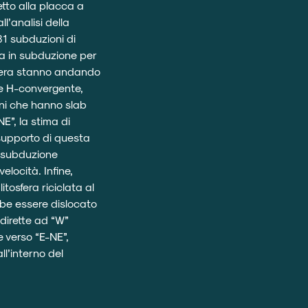
etto alla placca a
l’analisi della
31 subduzioni di
va in subduzione per
osfera stanno andando
e H-convergente,
oni che hanno slab
E”, la stima di
 supporto di questa
i subduzione
elocità. Infine,
tosfera riciclata al
bbe essere dislocato
 dirette ad “W”
e verso “E-NE”,
l’interno del