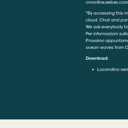
cnronline.webex.co
“By accessing this 
cloud. Chat and parti
We ask everybody to 
Per informazioni sul
Prossimo appuntamen
ocean waves from C
Download:
Locandina semi