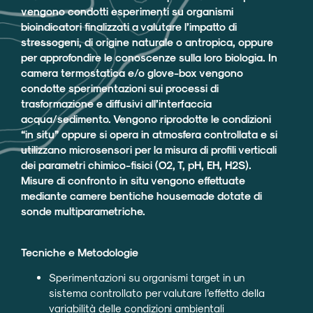
vengono condotti esperimenti su organismi
bioindicatori finalizzati a valutare l’impatto di
stressogeni, di origine naturale o antropica, oppure
per approfondire le conoscenze sulla loro biologia. In
camera termostatica e/o glove-box vengono
condotte sperimentazioni sui processi di
trasformazione e diffusivi all’interfaccia
acqua/sedimento. Vengono riprodotte le condizioni
“in situ” oppure si opera in atmosfera controllata e si
utilizzano microsensori per la misura di profili verticali
dei parametri chimico-fisici (O2, T, pH, EH, H2S).
Misure di confronto in situ vengono effettuate
mediante camere bentiche housemade dotate di
sonde multiparametriche.
Tecniche e Metodologie
Sperimentazioni su organismi target in un
sistema controllato per valutare l’effetto della
variabilità delle condizioni ambientali