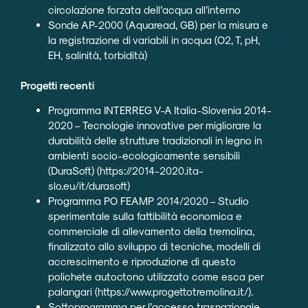
circolazione forzata dell’acqua all’interno
Sonde AP-2000 (Aquaread, GB) per la misura e
la registrazione di variabili in acqua (O2, T, pH,
EH, salinità, torbidità)
Progetti recenti
Programma INTERREG V-A Italia-Slovenia 2014-
2020 – Tecnologie innovative per migliorare la
durabilità delle strutture tradizionali in legno in
ambienti socio-ecologicamente sensibili
(DuraSoft) (
https://2014-2020.ita-
slo.eu/it/durasoft
)
Programma PO FEAMP 2014/2020 – Studio
sperimentale sulla fattibilità economica e
commerciale di allevamento della tremolina,
finalizzato allo sviluppo di tecniche, modelli di
accrescimento e riproduzione di questo
polichete autoctono utilizzato come esca per
palangari (
https://www.progettotremolina.it/
).
Sottoprogramma per l’accesso trasnazionale