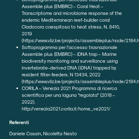
Assemble plus (EMBRC) – Coral Heat –
Transcriptome and microbiome response of the
endemic Mediterranean reef-builder coral
Cladocora caespitosa to heat stress. N. 8410,
2019
(
https://www.vliz.be/projects/assembleplus/node/2184.
Sottoprogramma per l’accesso trasnazionale
Assemble plus (EMBRC) – iDNA trap – Marine
biodiversity monitoring and surveillance using
invertebrate-derived DNA (iDNA) trapped by
resident filter-feeders. N 13434, 2022
(
https://www.vliz.be/projects/assembleplus/node/2184.
CORILA – Venezia 2021 Programma di ricerca
scientifica per una laguna “regolata” (2018 –
2022).
http://venezia2021.corila.it/home_ve2021/
Referenti
Daniele Cassin, Nicoletta Nesto