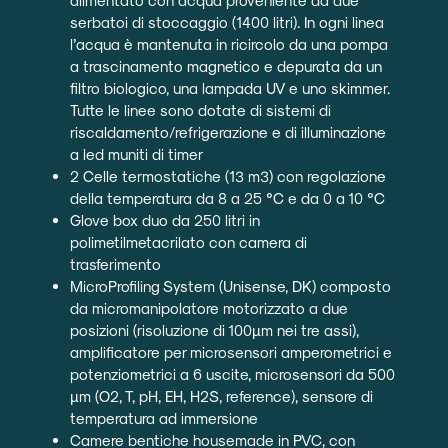
serbatoi di stoccaggio (1400 litri). In ogni linea
l’acqua è mantenuta in ricircolo da una pompa
a trascinamento magnetico e depurata da un
filtro biologico, una lampada UV e uno skimmer.
Tutte le linee sono dotate di sistemi di
riscaldamento/refrigerazione e di illuminazione
a led muniti di timer
2 Celle termostatiche (13 m3) con regolazione
della temperatura da 8 a 25 °C e da 0 a 10 °C
Glove box duo da 250 litri in
polimetilmetacrilato con camera di
trasferimento
MicroProfiling System (Unisense, DK) composto
da micromanipolatore motorizzato a due
posizioni (risoluzione di 100µm nei tre assi),
amplificatore per microsensori amperometrici e
potenziometrici a 6 uscite, microsensori da 500
µm (O2, T, pH, EH, H2S, reference), sensore di
temperatura ad immersione
Camere bentiche housemade in PVC, con