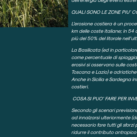
QUALI SONO LE ZONE PIU’ CO
L’erosione costiera è un proce
km delle coste italiane; in 54
più del 50% del litorale nell’u
La Basilicata (ed in particolare
come percentuale di spiaggia in
erosivi si osservano sulle cos
Toscana e Lazio) e adriatiche 
Anche in Sicilia e Sardegna in
costieri.
COSA SI PUO’ FARE PER INVE
Secondo gli scenari previsional
ad innalzarsi ulteriormente (d
necessario fare tutti gli sforz
ridurre il contributo antropic