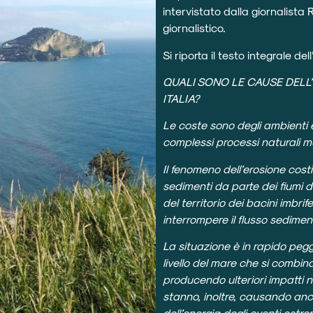
intervistato dalla giornalista 
giornalistico.
Si riporta il testo integrale dell
QUALI SONO LE CAUSE DELL
ITALIA?
Le coste sono degli ambienti
complessi processi naturali mar
Il fenomeno dell’erosione cost
sedimenti da parte dei fiumi 
del territorio dei bacini imbrif
interrompere il flusso sedimen
La situazione è in rapido peg
livello del mare che si combin
producendo ulteriori impatti n
stanno, inoltre, causando an
dell’energia degli eventi estr