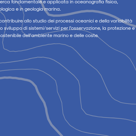
ricerca fondamentale e applicata in oceanografia fisica,
ologica e in geologia marina.
 contribuire allo studio dei processi oceanici e della variabilità
lo sviluppo di sistemi/servizi per l’osservazione, la protezione e
sostenibile dell’ambiente marino e delle coste.