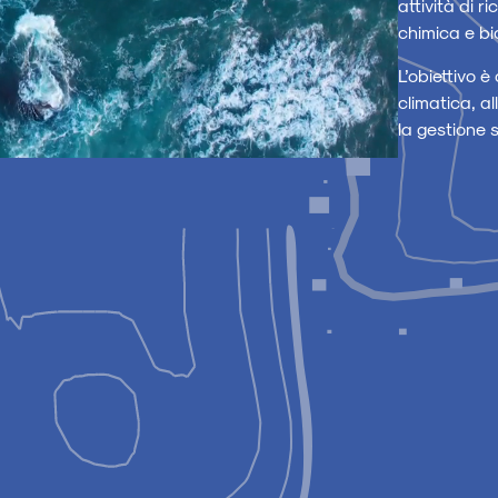
attività di 
chimica e bi
L’obiettivo è
climatica, al
la gestione 